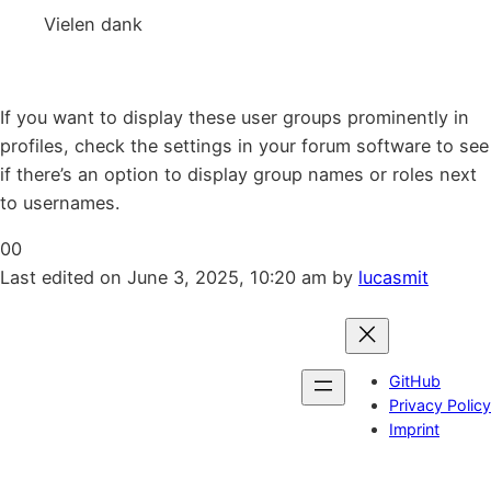
Vielen dank
snow road
If you want to display these user groups prominently in
profiles, check the settings in your forum software to see
if there’s an option to display group names or roles next
to usernames.
Click
Click
0
0
for
for
Last edited on June 3, 2025, 10:20 am by
lucasmit
thumbs
thumbs
down.
up.
GitHub
Privacy Policy
Imprint