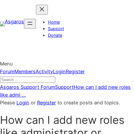
Skip
to
content
Home
Support
Donate
Menu
Forum
Forum
Members
Activity
Login
Register
Navigation
Forum
Asgaros Support Forum
Support
How can I add new roles
breadcrumbs
like admi …
–
Please
Login
or
Register
to create posts and topics.
You
How can I add new roles
are
here:
like administrator or