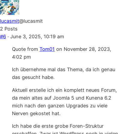
thumbs
thumbs
down.
up.
lucasmit
@lucasmit
2 Posts
#6
· June 3, 2025, 10:19 am
Quote from
Tom01
on November 28, 2023,
4:02 pm
Ich übernehme mal das Thema, da ich genau
das gesucht habe.
Aktuell erstelle ich ein komplett neues Forum,
da mein altes auf Joomla 5 und Kunena 6.2
mich nach den ganzen Upgrades zu viele
Nerven gekostet hat.
Ich habe die erste grobe Foren-Struktur
erschaffen. Zwar ist WordPress noch in vielen