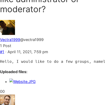
moderator?
Vectra1999
@vectra1999
1 Post
#1
· April 11, 2021, 7:59 pm
Hello, I would like to do a few groups, name
Uploaded files:
Click
Click
0
0
for
for
thumbs
thumbs