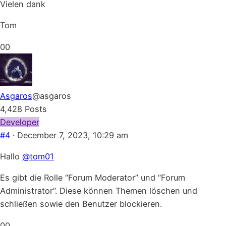
Vielen dank
Tom
Click
Click
0
0
for
for
thumbs
thumbs
down.
up.
Asgaros
@asgaros
4,428 Posts
Developer
#4
· December 7, 2023, 10:29 am
Hallo
@tom01
Es gibt die Rolle “Forum Moderator” und “Forum
Administrator”. Diese können Themen löschen und
schließen sowie den Benutzer blockieren.
Click
Click
0
0