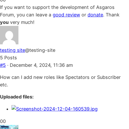
for
for
If you want to support the development of Asgaros
thumbs
thumbs
Forum, you can leave a
good review
or
donate
. Thank
down.
up.
you
very much!
testing site
@testing-site
5 Posts
#5
· December 4, 2024, 11:36 am
How can I add new roles like Spectators or Subscriber
etc.
Uploaded files:
Click
Click
0
0
for
for