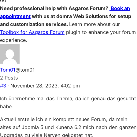
0
0
for
for
Need professional help with Asgaros Forum?
Book an
thumbs
thumbs
appointment
with us at domra Web Solutions for setup
down.
up.
and customization services.
Learn more about our
Toolbox for Asgaros Forum
plugin to enhance your forum
experience.
Tom01
@tom01
2 Posts
#3
· November 28, 2023, 4:02 pm
Ich übernehme mal das Thema, da ich genau das gesucht
habe.
Aktuell erstelle ich ein komplett neues Forum, da mein
altes auf Joomla 5 und Kunena 6.2 mich nach den ganzen
Upgrades zu viele Nerven gekostet hat.